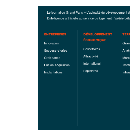
Le journal du Grand Paris – L'actualité du développement d
L’intelligence artificielle au service du logement : Valérie L
ENTREPRISES
DÉVELOPPEMENT
TER
ÉCONOMIQUE
Innovation
Gran
Collectivités
Success-stories
Amén
Attractivité
Croissance
Marc
International
Fusion-acquisition
Instit
Pépinières
Implantations
Infra