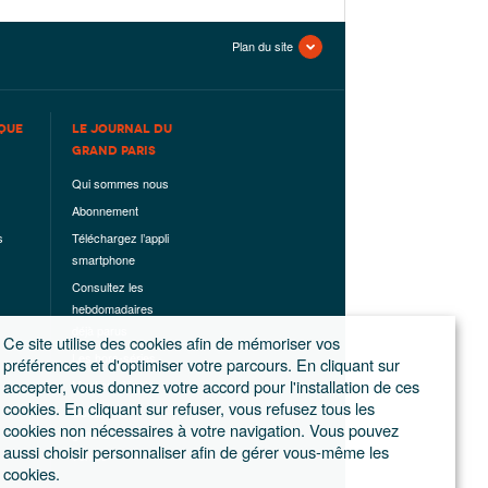
Plan du site
QUE
LE JOURNAL DU
GRAND PARIS
Qui sommes nous
Abonnement
s
Téléchargez l’appli
smartphone
Consultez les
hebdomadaires
déjà parus
Ce site utilise des cookies afin de mémoriser vos
Les hors-séries
préférences et d'optimiser votre parcours. En cliquant sur
accepter, vous donnez votre accord pour l'installation de ces
Mentions légales
cookies. En cliquant sur refuser, vous refusez tous les
Conditions
cookies non nécessaires à votre navigation. Vous pouvez
générales de
aussi choisir personnaliser afin de gérer vous-même les
ventes
cookies.