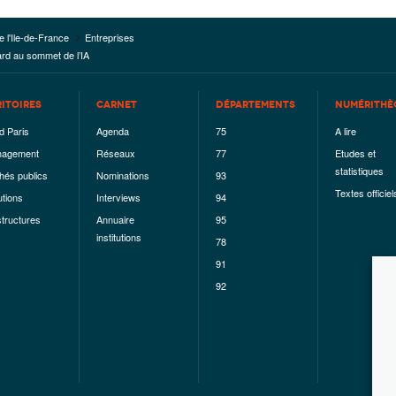
e l'Ile-de-France
Entreprises
étard au sommet de l’IA
RITOIRES
CARNET
DÉPARTEMENTS
NUMÉRITHÈ
d Paris
Agenda
75
A lire
agement
Réseaux
77
Etudes et
statistiques
hés publics
Nominations
93
Textes officiel
utions
Interviews
94
structures
Annuaire
95
institutions
78
91
92