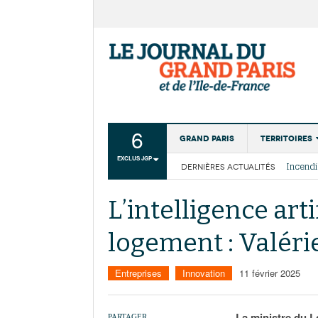
6
Grand Paris
Territoires
EXCLUS JGP
DERNIÈRES ACTUALITÉS
Aménagemen
La Cais
Collectivité
Les cou
L’intelligence arti
Institutions
logement : Valéri
Services urb
Entreprises
Innovation
11 février 2025
La ministre du L
PARTAGER