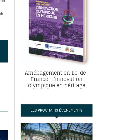
, ABF, ZAC : F. Vauglin détaille sa
- 17
e pour l’urbanisme parisien
ch
es pour
nvier 2026
dres de la tech et de la finance
-
 publie un
 marché de la location de luxe
- 19
didats
us d'articles
Aménagement en Ile-de-
France : l’innovation
olympique en héritage
LES PROCHAINS ÉVÉNEMENTS