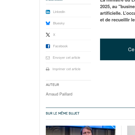
2025, au "busine
Linkedin
artificielle. L’o
et de recueillir 
Bluesky
X
Facebook
Ce 
Envoyer cet article
Imprimer cet article
Auteur
Arnaud Paillard
SUR LE MÊME SUJET