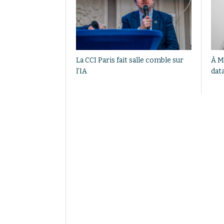
La CCI Paris fait salle comble sur
À M
l’IA
dat