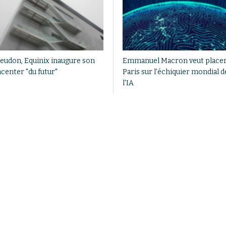
eudon, Equinix inaugure son
Emmanuel Macron veut place
acenter "du futur"
Paris sur l'échiquier mondial d
l'IA