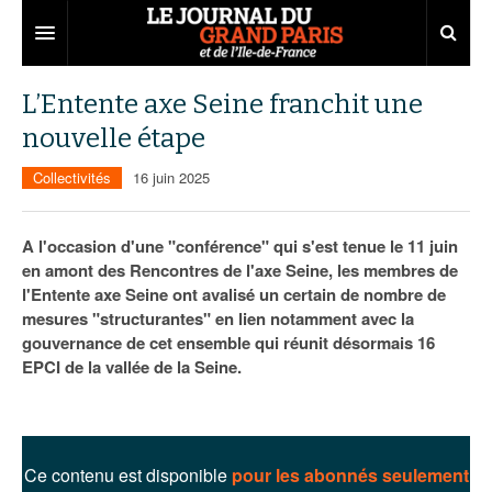
Grand Paris
L’Entente axe Seine franchit une
nouvelle étape
Territoires
Collectivités
16 juin 2025
Entreprises
Aménagement
Départements
Collectivités
Développement économique
A l'occasion d'une "conférence" qui s'est tenue le 11 juin
en amont des Rencontres de l'axe Seine, les membres de
Carnet
Institutions
Emploi
75
l'Entente axe Seine ont avalisé un certain de nombre de
mesures "structurantes" en lien notamment avec la
Les Assises du Grand Paris
Services urbains
Attractivité
77
Nominations
gouvernance de cet ensemble qui réunit désormais 16
Le podcast
Innovation
78
Portraits
Éditions précédentes
EPCI de la vallée de la Seine.
Transport
91
Agenda
Ecouter les épisodes
Marchés publics
92
Lire les résumés
Ce contenu est disponible
pour les abonnés seulement