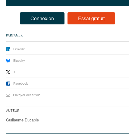
93
94
Connexion
Essai gratuit
95
PARTAGER
Linkedin
Bluesky
X
Facebook
Envoyer cet article
Auteur
Guillaume Ducable