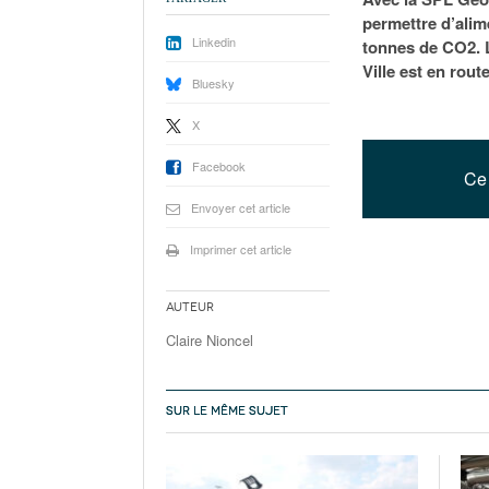
permettre d’alim
Linkedin
tonnes de CO2. L
Ville est en route
Bluesky
X
Facebook
Ce 
Envoyer cet article
Imprimer cet article
Auteur
Claire Nioncel
SUR LE MÊME SUJET