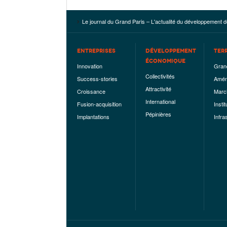
Le journal du Grand Paris – L'actualité du développement d
ENTREPRISES
DÉVELOPPEMENT
TER
ÉCONOMIQUE
Innovation
Gran
Collectivités
Success-stories
Amén
Attractivité
Croissance
Marc
International
Fusion-acquisition
Instit
Pépinières
Implantations
Infra