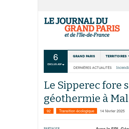
6
Grand Paris
Territoires
EXCLUS JGP
DERNIÈRES ACTUALITÉS
Aménagemen
La Cais
Collectivité
Les cou
Le Sipperec fore s
Institutions
géothermie à Mal
Services urb
92
Transition écologique
14 février 2025
Avec la SPL Géom
PARTAGER