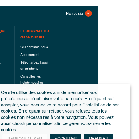
Plan du site
QUE
LE JOURNAL DU
GRAND PARIS
Qui sommes nous
Abonnement
s
Téléchargez l’appli
smartphone
Consultez les
hebdomadaires
déjà parus
Ce site utilise des cookies afin de mémoriser vos
Les hors-séries
préférences et d'optimiser votre parcours. En cliquant sur
accepter, vous donnez votre accord pour l'installation de ces
Mentions légales
cookies. En cliquant sur refuser, vous refusez tous les
Conditions
cookies non nécessaires à votre navigation. Vous pouvez
générales de
aussi choisir personnaliser afin de gérer vous-même les
ventes
cookies.
PERSONNALISER
ACCEPTER
REFUSER