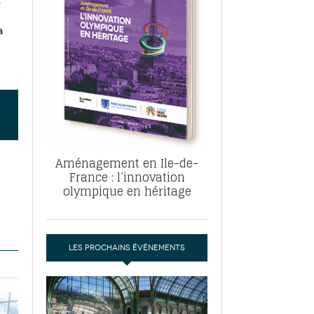
, ABF, ZAC : F. Vauglin détaille sa
- 17
e pour l’urbanisme parisien
a
es pour
nvier 2026
dres de la tech et de la finance
-
 publie un
 marché de la location de luxe
- 19
didats
us d'articles
Aménagement en Ile-de-
France : l’innovation
olympique en héritage
LES PROCHAINS ÉVÉNEMENTS