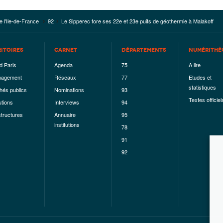
e l'Ile-de-France
92
Le Sipperec fore ses 22e et 23e puits de géothermie à Malakoff
RITOIRES
CARNET
DÉPARTEMENTS
NUMÉRITHÈ
d Paris
Agenda
75
A lire
agement
Réseaux
77
Etudes et
statistiques
hés publics
Nominations
93
Textes officiel
utions
Interviews
94
structures
Annuaire
95
institutions
78
91
92