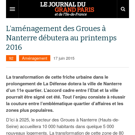
Grand Paris
L’aménagement des Groues à
Nanterre débutera au printemps
Territoires
2016
Entreprises
Aménagement
92
Aménagement
17 juin 2015
Départements
Collectivités
Développement économique
Carnet
Institutions
Emploi
75
La transformation de cette friche urbaine dans le
prolongement de La Défense dotera la ville de Nanterre
Les Assises du Grand Paris
Services urbains
Attractivité
77
Nominations
d’un 11e quartier. L’accord cadre entre l’Etat et la ville
pourrait être signé cet été. Tout l’enjeu consiste à réussir
Le podcast
Innovation
78
Portraits
Éditions précédentes
la couture entre l’emblématique quartier d’affaires et les
zones plus populaires.
Transport
91
Agenda
Ecouter les épisodes
D’ici à 2025, le secteur des Groues à Nanterre (Hauts-de-
Marchés publics
92
Lire les résumés
Seine) accueillera 10 000 habitants dans quelque 5 000
nouveaux logements. La transformation de cette zone de 80