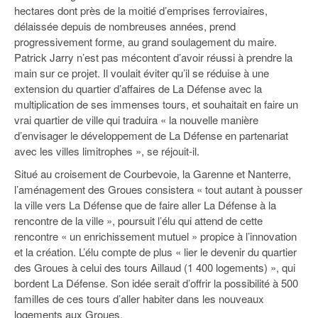
93
hectares dont près de la moitié d’emprises ferroviaires,
délaissée depuis de nombreuses années, prend
94
progressivement forme, au grand soulagement du maire.
Patrick Jarry n’est pas mécontent d’avoir réussi à prendre la
95
main sur ce projet. Il voulait éviter qu’il se réduise à une
extension du quartier d’affaires de La Défense avec la
multiplication de ses immenses tours, et souhaitait en faire un
vrai quartier de ville qui traduira « la nouvelle manière
d’envisager le développement de La Défense en partenariat
avec les villes limitrophes », se réjouit-il.
Situé au croisement de Courbevoie, la Garenne et Nanterre,
l’aménagement des Groues consistera « tout autant à pousser
la ville vers La Défense que de faire aller La Défense à la
rencontre de la ville », poursuit l’élu qui attend de cette
rencontre « un enrichissement mutuel » propice à l’innovation
et la création. L’élu compte de plus « lier le devenir du quartier
des Groues à celui des tours Aillaud (1 400 logements) », qui
bordent La Défense. Son idée serait d’offrir la possibilité à 500
familles de ces tours d’aller habiter dans les nouveaux
logements aux Groues.