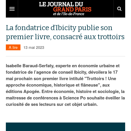
Grand Paris
La fondatrice d’Ibicity publie son
premier livre, consacré aux trottoirs
Territoires
A lire
13 mai 2023
Entreprises
Aménagement
Départements
Collectivités
Développement économique
Isabelle Baraud-Serfaty, experte en économie urbaine et
fondatrice de l’agence de conseil Ibicity, dévoilera le 17
Carnet
Institutions
Emploi
75
mai prochain son premier livre intitulé "Trottoirs ! Une
approche économique, historique et flâneuse", aux
Les Assises du Grand Paris
Services urbains
Attractivité
77
Nominations
éditions Apogée. Entre économie, histoire et sociologie, la
Le podcast
Innovation
78
Portraits
Éditions précédentes
maitresse de conférences à Science Po souhaite éveiller la
curiosité de ses lecteurs sur cet objet urbain.
Transport
91
Agenda
Ecouter les épisodes
Marchés publics
92
Lire les résumés