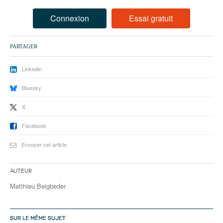
93
Connexion
Essai gratuit
94
95
PARTAGER
Linkedin
Bluesky
X
Facebook
Envoyer cet article
Auteur
Matthieu Beigbeder
SUR LE MÊME SUJET