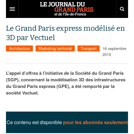
Grand Paris
Le Grand Paris express modélisé en
3D par Vectuel
Territoires
Architecture
Marketing territorial
Transport
16 septembre
Entreprises
Aménagement
2015
Départements
Collectivités
Développement économique
L’appel d’offres à l’initiative de la Société du Grand Paris
Carnet
Institutions
Emploi
75
(SGP), concernant la modélisation 3D des infrastructures
du Grand Paris express (GPE), a été remporté par la
Les Assises du Grand Paris
Services urbains
Attractivité
77
Nominations
société Vectuel.
Le podcast
Innovation
78
Portraits
Éditions précédentes
Transport
91
Agenda
Ecouter les épisodes
Ce contenu est disponible
pour les abonnés seulement
Marchés publics
92
Lire les résumés