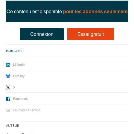
93
Ce contenu est disponible
pour les abonnés seulement
94
95
Connexion
Essai gratuit
PARTAGER
Linkedin
Bluesky
X
Facebook
Envoyer cet article
Auteur