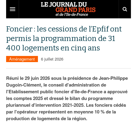
Grand Paris
Foncier : les cessions de l’Epfif ont
permis la programmation de 31
Territoires
400 logements en cinq ans
Entreprises
Aménagement
Aménagement
6 juillet 2026
Départements
Collectivités
Développement économique
Carnet
Institutions
Emploi
75
Réuni le 29 juin 2026 sous la présidence de Jean-Philippe
Dugoin-Clément, le conseil d'administration de
Les Assises du Grand Paris
Services urbains
Attractivité
77
Nominations
l'Etablissement public foncier d'Ile-de-France a approuvé
les comptes 2025 et dressé le bilan du programme
Le podcast
Innovation
78
Portraits
Éditions précédentes
pluriannuel d'intervention 2021-2025. Les fonciers cédés
par l'opérateur représentent en moyenne 10 % de la
Transport
91
Agenda
Ecouter les épisodes
production de logements de la région.
Marchés publics
92
Lire les résumés