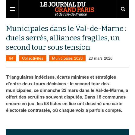
Grand Paris
Municipales dans le Val-de-Marne :
duels serrés, alliances fragiles, un
Territoires
second tour sous tension
Entreprises
Aménagement
94
Collectivités
Municipales 2026
23 mars 2026
Départements
Collectivités
Développement économique
Carnet
Institutions
Emploi
75
Triangulaires indécises, écarts minimes et stratégies
d’entre-deux-tours décisives : le second tour des
Les Assises du Grand Paris
Services urbains
Attractivité
77
Nominations
municipales, ce dimanche 22 mars dans le Val-de-Marne, a
offert des scrutins souvent disputés. Dans 18 communes
Le podcast
Innovation
78
Portraits
Éditions précédentes
encore en jeu, les 58 listes en lice ont dessiné une carte
électorale contrastée, où chaque voix a parfois compté.
Transport
91
Agenda
Ecouter les épisodes
Marchés publics
92
Lire les résumés