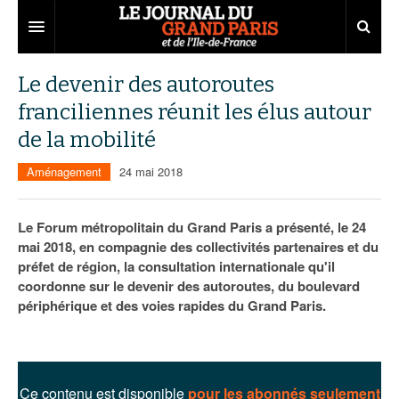
Grand Paris
Le devenir des autoroutes
franciliennes réunit les élus autour
Territoires
de la mobilité
Entreprises
Aménagement
Aménagement
24 mai 2018
Départements
Collectivités
Développement économique
Carnet
Institutions
Emploi
75
Le Forum métropolitain du Grand Paris a présenté, le 24
mai 2018, en compagnie des collectivités partenaires et du
Les Assises du Grand Paris
Services urbains
Attractivité
77
Nominations
préfet de région, la consultation internationale qu'il
coordonne sur le devenir des autoroutes, du boulevard
Le podcast
Innovation
78
Portraits
Éditions précédentes
périphérique et des voies rapides du Grand Paris.
Transport
91
Agenda
Ecouter les épisodes
Marchés publics
92
Lire les résumés
Ce contenu est disponible
pour les abonnés seulement