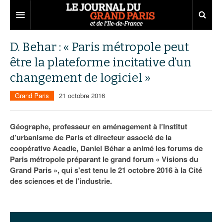
Grand Paris
D. Behar : « Paris métropole peut
être la plateforme incitative d’un
Territoires
changement de logiciel »
Entreprises
Aménagement
Grand Paris
21 octobre 2016
Départements
Collectivités
Développement économique
Carnet
Institutions
Emploi
75
Géographe, professeur en aménagement à l’Institut
d’urbanisme de Paris et directeur associé de la
Les Assises du Grand Paris
Services urbains
Attractivité
77
Nominations
coopérative Acadie, Daniel Béhar a animé les forums de
Paris métropole préparant le grand forum « Visions du
Le podcast
Innovation
78
Portraits
Éditions précédentes
Grand Paris », qui s'est tenu le 21 octobre 2016 à la Cité
des sciences et de l’industrie.
Transport
91
Agenda
Ecouter les épisodes
Marchés publics
92
Lire les résumés