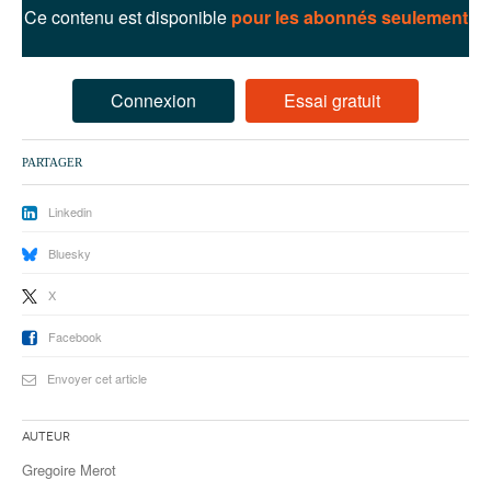
93
Ce contenu est disponible
pour les abonnés seulement
94
95
Connexion
Essai gratuit
PARTAGER
Linkedin
Bluesky
X
Facebook
Envoyer cet article
Auteur
Gregoire Merot