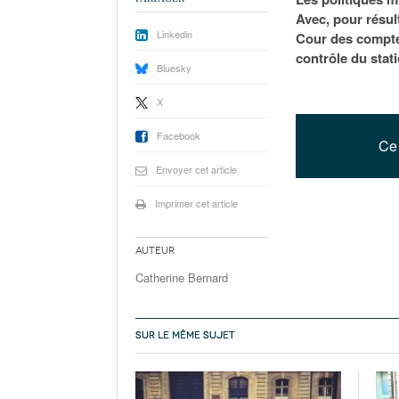
Avec, pour résult
Linkedin
Cour des comptes
contrôle du stat
Bluesky
X
Facebook
Ce 
Envoyer cet article
Imprimer cet article
Auteur
Catherine Bernard
SUR LE MÊME SUJET