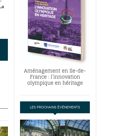
, ABF, ZAC : F. Vauglin détaille sa
La
- 17
e pour l’urbanisme parisien
es pour
nvier 2026
dres de la tech et de la finance
-
 publie un
 marché de la location de luxe
- 19
didats
us d'articles
Aménagement en Ile-de-
France : l’innovation
olympique en héritage
LES PROCHAINS ÉVÉNEMENTS