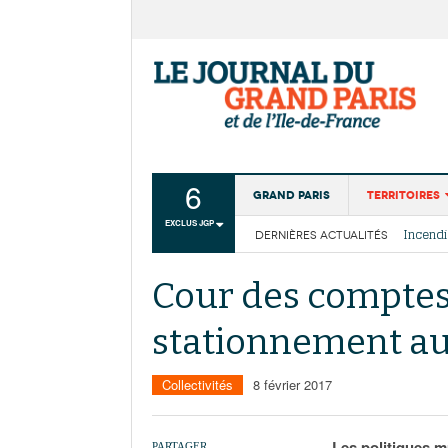
6
Grand Paris
Territoires
EXCLUS JGP
DERNIÈRES ACTUALITÉS
Aménagemen
La Cais
Collectivité
Les cou
Cour des comptes 
Institutions
stationnement au 
Services urb
Collectivités
8 février 2017
Les politiques m
PARTAGER