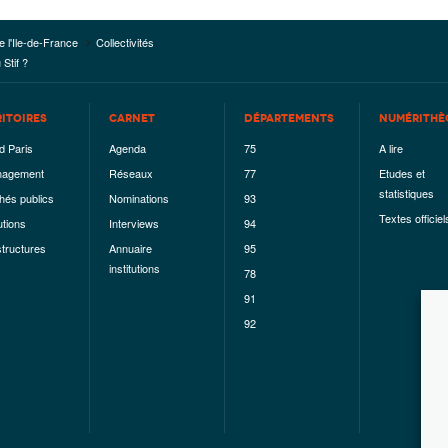
e l'Ile-de-France
Collectivités
Stif ?
RITOIRES
CARNET
DÉPARTEMENTS
NUMÉRITHÈ
d Paris
Agenda
75
A lire
agement
Réseaux
77
Etudes et
statistiques
hés publics
Nominations
93
Textes officiel
utions
Interviews
94
structures
Annuaire
95
institutions
78
91
92