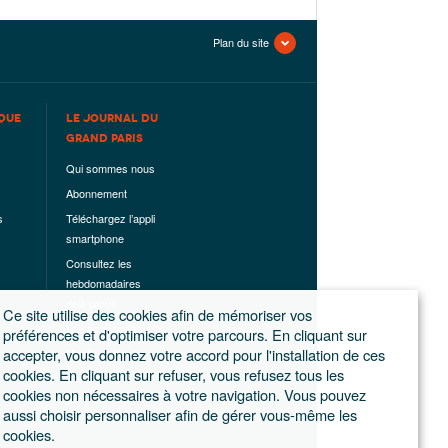
Plan du site
QUE
LE JOURNAL DU
GRAND PARIS
Qui sommes nous
Abonnement
s
Téléchargez l’appli
smartphone
Consultez les
hebdomadaires
déjà parus
Ce site utilise des cookies afin de mémoriser vos
Les hors-séries
préférences et d'optimiser votre parcours. En cliquant sur
accepter, vous donnez votre accord pour l'installation de ces
Mentions légales
cookies. En cliquant sur refuser, vous refusez tous les
Conditions
cookies non nécessaires à votre navigation. Vous pouvez
générales de
aussi choisir personnaliser afin de gérer vous-même les
ventes
cookies.