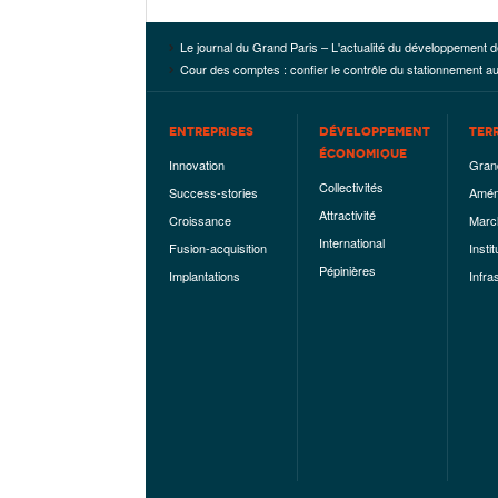
Le journal du Grand Paris – L'actualité du développement d
Cour des comptes : confier le contrôle du stationnement au 
ENTREPRISES
DÉVELOPPEMENT
TER
ÉCONOMIQUE
Innovation
Gran
Collectivités
Success-stories
Amén
Attractivité
Croissance
Marc
International
Fusion-acquisition
Instit
Pépinières
Implantations
Infra