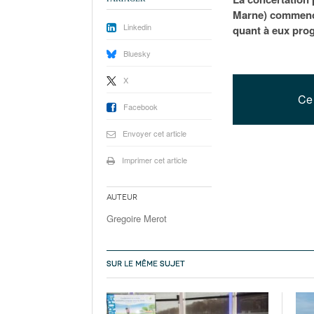
Marne) commencer
Linkedin
quant à eux pro
Bluesky
X
Ce 
Facebook
Envoyer cet article
Imprimer cet article
Auteur
Gregoire Merot
SUR LE MÊME SUJET