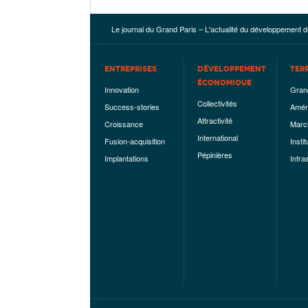
Le journal du Grand Paris – L'actualité du développement d
ENTREPRISES
DÉVELOPPEMENT
TER
ÉCONOMIQUE
Innovation
Gran
Collectivités
Success-stories
Amén
Attractivité
Croissance
Marc
International
Fusion-acquisition
Instit
Pépinières
Implantations
Infra