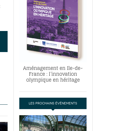
, ABF, ZAC : F. Vauglin détaille sa
t
- 17
e pour l’urbanisme parisien
es pour
nvier 2026
dres de la tech et de la finance
-
 publie un
 marché de la location de luxe
- 19
didats
us d'articles
Aménagement en Ile-de-
France : l’innovation
olympique en héritage
LES PROCHAINS ÉVÉNEMENTS