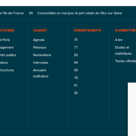
e l'Ile-de-France
94
Concertation en mai pour le port urbain de Vitry-sur-Seine
RITOIRES
CARNET
DÉPARTEMENTS
NUMÉRITHÈ
d Paris
Agenda
75
A lire
agement
Réseaux
77
Etudes et
statistiques
hés publics
Nominations
93
Textes officiel
utions
Interviews
94
structures
Annuaire
95
institutions
78
91
92