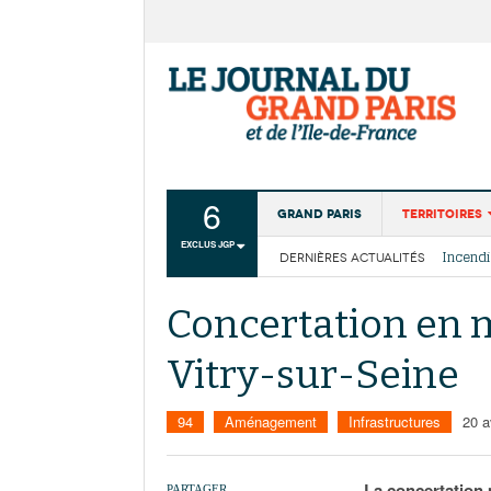
6
Grand Paris
Territoires
EXCLUS JGP
DERNIÈRES ACTUALITÉS
Aménagemen
La Cais
Collectivité
Les cou
Concertation en m
Institutions
Vitry-sur-Seine
Services urb
94
Aménagement
Infrastructures
20 a
La concertation p
PARTAGER