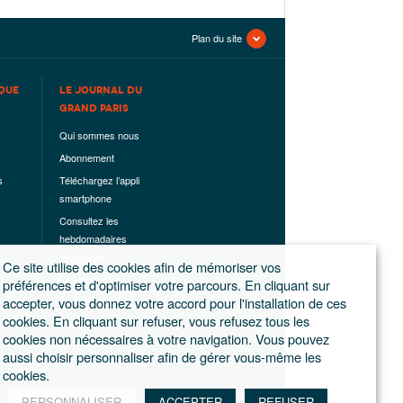
Plan du site
QUE
LE JOURNAL DU
GRAND PARIS
Qui sommes nous
Abonnement
s
Téléchargez l’appli
smartphone
Consultez les
hebdomadaires
déjà parus
Ce site utilise des cookies afin de mémoriser vos
Les hors-séries
préférences et d'optimiser votre parcours. En cliquant sur
accepter, vous donnez votre accord pour l'installation de ces
Mentions légales
cookies. En cliquant sur refuser, vous refusez tous les
Conditions
cookies non nécessaires à votre navigation. Vous pouvez
générales de
aussi choisir personnaliser afin de gérer vous-même les
ventes
cookies.
PERSONNALISER
ACCEPTER
REFUSER