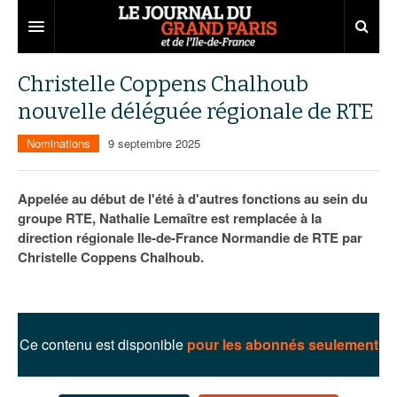
Grand Paris
Christelle Coppens Chalhoub
nouvelle déléguée régionale de RTE
Territoires
Nominations
9 septembre 2025
Entreprises
Aménagement
Départements
Collectivités
Développement économique
Appelée au début de l'été à d'autres fonctions au sein du
groupe RTE, Nathalie Lemaître est remplacée à la
Carnet
Institutions
Emploi
75
direction régionale Ile-de-France Normandie de RTE par
Christelle Coppens Chalhoub.
Les Assises du Grand Paris
Services urbains
Attractivité
77
Nominations
Le podcast
Innovation
78
Portraits
Éditions précédentes
Transport
91
Agenda
Ecouter les épisodes
Ce contenu est disponible
pour les abonnés seulement
Marchés publics
92
Lire les résumés