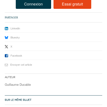
93
Connexion
Essai gratuit
94
PARTAGER
95
Linkedin
Bluesky
X
Facebook
Envoyer cet article
Auteur
Guillaume Ducable
SUR LE MÊME SUJET