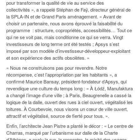
pour transformer la qualité de vie au service des
collectivités », a rappelé Stéphan de Faÿ, directeur général de
la SPLA-IN et de Grand Paris aménagement. « Avant de
choisir un partenaire, nous avons éprouvé la faisabilité du
programme : structure, copropriétés, accessibilités… Tout ce
qui ne se voit pas, mais conditionne ce qui se verra. Vingt
investisseurs de long terme ont été testés ; Apsys s’est
imposé par son modèle d’investisseur-développeur-exploitant
et son expérience des actifs obsolètes. »
« Nous ne construisons pas pour revendre. Notre
récompense, c’est l’appropriation par les habitants », a
confirmé Maurice Bansay, président-fondateur d’Apsys, qui
revendique une culture du temps long : « À Łódź, Manufaktura
a changé l’image d’une ville ; à Paris, Beaugrenelle a cassé la
logique de la dalle, ouvert des rues à ciel ouvert, végétalisé les
toitures. À Courbevoie, nous visons un cœur de ville ouvert,
attractif et végétalisé, source de fierté pour tous. ».
Enfin, l’architecte Jean Pistre a planté le décor : « Le centre de
Charras, marqué par l’urbanisme sur dalle de la Charte
d’Athènes, a exclu la rue, la rencontre, la mixité des usages.