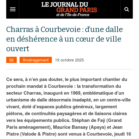
Grand Paris
Charras à Courbevoie : d’une dalle
en déshérence à un cœur de ville
Territoires
ouvert
Entreprises
Aménagement
92
Aménagement
19 octobre 2025
Départements
Collectivités
Développement économique
Carnet
Institutions
Emploi
75
Ce sera, à n’en pas douter, le plus important chantier du
prochain mandat à Courbevoie : la transformation du
Les Assises du Grand Paris
Services urbains
Attractivité
77
Nominations
secteur Charras, inauguré en 1969, emblématique d’un
urbanisme de dalle désormais inadapté, en un centre-ville
Le podcast
Innovation
78
Portraits
Éditions précédentes
vivant, doté d’espaces publics généreux, largement
piétons, de continuités paysagères et de liaisons claires
Transport
91
Agenda
Ecouter les épisodes
vers les équipements publics. Stéphan de Faÿ (Grand
Paris aménagement), Maurice Bansay (Apsys) et Jean
Marchés publics
92
Lire les résumés
Pistre (Valode & Pistre) sont venus à Courbevoie, jeudi 16