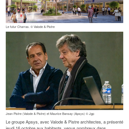
Le futur Charras. © Valode & Pistre
Jean Pistre (Valode & Pistre) et Maurice Bansay (Apsys) © Jgp
Le groupe Apsys, avec Valode & Pistre architectes, a présenté
jeudi 16 octobre aux habitants, venus nombreux dans