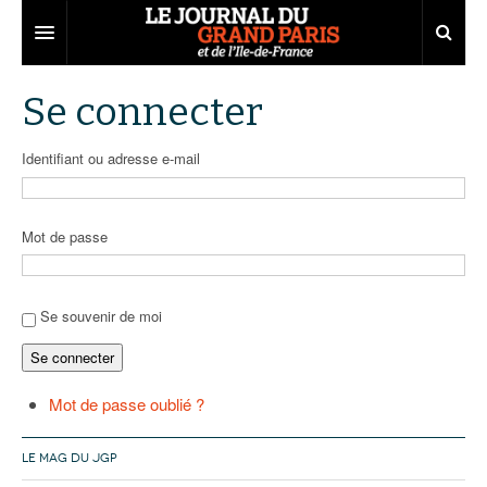
Grand Paris
Se connecter
Territoires
Identifiant ou adresse e-mail
Entreprises
Aménagement
Départements
Collectivités
Développement économique
Mot de passe
Carnet
Institutions
Emploi
75
Les Assises du Grand Paris
Services urbains
Attractivité
77
Nominations
Se souvenir de moi
Se connecter
Le podcast
Innovation
78
Portraits
Éditions précédentes
Transport
91
Agenda
Ecouter les épisodes
Mot de passe oublié ?
Marchés publics
92
Lire les résumés
LE MAG DU JGP