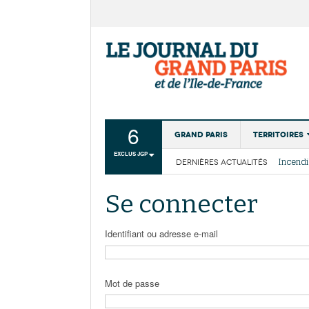
6
Grand Paris
Territoires
EXCLUS JGP
DERNIÈRES ACTUALITÉS
Aménagemen
La Cais
Collectivité
Les cou
Se connecter
Institutions
Services urb
Identifiant ou adresse e-mail
Mot de passe