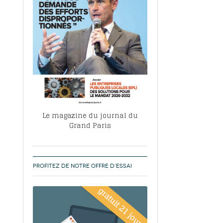
, ABF, ZAC : F. Vauglin détaille sa
- 17
e pour l’urbanisme parisien
es pour
nvier 2026
dres de la tech et de la finance
-
 publie un
 marché de la location de luxe
- 19
didats
us d'articles
Le magazine du journal du
Grand Paris
PROFITEZ DE NOTRE OFFRE D’ESSAI