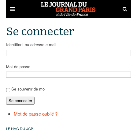
Grand Paris
Se connecter
Territoires
Identifiant ou adresse e-mail
Entreprises
Aménagement
Départements
Collectivités
Développement économique
Mot de passe
Carnet
Institutions
Emploi
75
Les Assises du Grand Paris
Services urbains
Attractivité
77
Nominations
Se souvenir de moi
Se connecter
Le podcast
Innovation
78
Portraits
Éditions précédentes
Transport
91
Agenda
Ecouter les épisodes
Mot de passe oublié ?
Marchés publics
92
Lire les résumés
LE MAG DU JGP