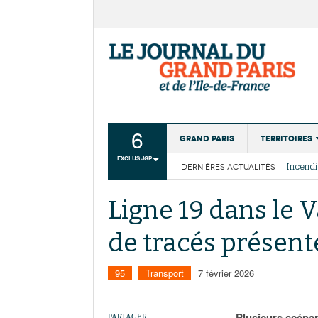
6
Grand Paris
Territoires
EXCLUS JGP
DERNIÈRES ACTUALITÉS
Aménagemen
La Cais
Collectivité
Les cou
Ligne 19 dans le V
Institutions
de tracés présent
Services urb
95
Transport
7 février 2026
Plusieurs scénar
PARTAGER