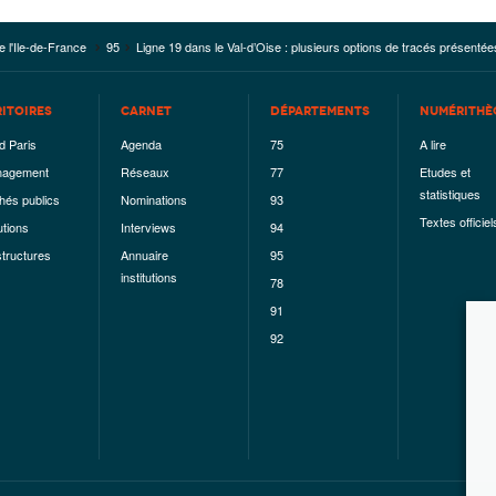
e l'Ile-de-France
95
Ligne 19 dans le Val-d’Oise : plusieurs options de tracés présentée
RITOIRES
CARNET
DÉPARTEMENTS
NUMÉRITHÈ
d Paris
Agenda
75
A lire
agement
Réseaux
77
Etudes et
statistiques
hés publics
Nominations
93
Textes officiel
utions
Interviews
94
structures
Annuaire
95
institutions
78
91
92