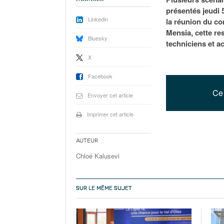
présentés jeudi 5
Linkedin
la réunion du co
Mensia, cette res
Bluesky
techniciens et ac
X
Facebook
Ce 
Envoyer cet article
Imprimer cet article
Auteur
Chloé Kalusevi
SUR LE MÊME SUJET