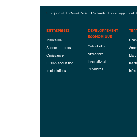
Le journal du Grand Paris – L'actualité du développement d
ENTREPRISES
DÉVELOPPEMENT
TER
ÉCONOMIQUE
Innovation
Gran
Collectivités
Success-stories
Amén
Attractivité
Croissance
Marc
International
Fusion-acquisition
Instit
Pépinières
Implantations
Infra