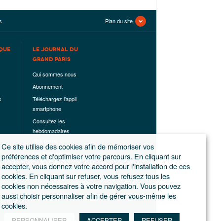
s
Plan du site
QUE
LE JOURNAL DU
GRAND PARIS
Qui sommes nous
Abonnement
s
Téléchargez l’appli
smartphone
Consultez les
hebdomadaires
déjà parus
Ce site utilise des cookies afin de mémoriser vos
Les hors-séries
préférences et d'optimiser votre parcours. En cliquant sur
accepter, vous donnez votre accord pour l'installation de ces
Mentions légales
cookies. En cliquant sur refuser, vous refusez tous les
Conditions
cookies non nécessaires à votre navigation. Vous pouvez
générales de
aussi choisir personnaliser afin de gérer vous-même les
ventes
cookies.
PERSONNALISER
ACCEPTER
REFUSER