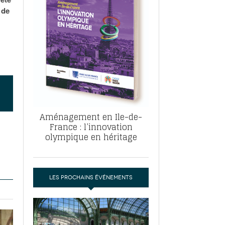
, ABF, ZAC : F. Vauglin détaille sa
 de
- 17
e pour l’urbanisme parisien
es pour
nvier 2026
dres de la tech et de la finance
-
 publie un
 marché de la location de luxe
- 19
didats
us d'articles
Aménagement en Ile-de-
France : l’innovation
olympique en héritage
LES PROCHAINS ÉVÉNEMENTS