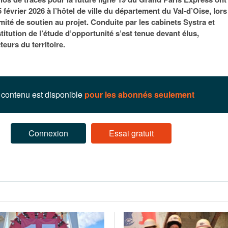
95
À Paris, les cadres de la tech et de la finance
Exclusif – Apex
janvier 2026
 février 2026 à l’hôtel de ville du département du Val-d’Oise, lors
-
redessinent le marché de la location de luxe
feuille de rout
mité de soutien au projet. Conduite par les cabinets Systra et
16 juillet 2026
juillet 2026
Municipales 2026 : la CCI livre 23 pist
titution de l’étude d’opportunité s’est tenue devant élus,
- 20 ja
relancer l’économie parisienne
teurs du territoire.
Saint-Agne immobilier inaugure une nouvelle
À Paris, les ca
- 15 juillet 2026
résidence à Torcy
Municipales 2026 : la CCI de l’Essonne
redessinent le
16 juillet 2026
Cahier d’expert à destination des can
Plus d'articles
janvier 2026
Pl
contenu est disponible
pour les abonnés seulement
Plus d'articles
Connexion
Essai gratuit