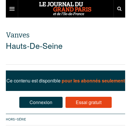
Grand Paris
Vanves
Territoires
Hauts-De-Seine
Entreprises
Aménagement
Départements
Collectivités
Développement économique
Carnet
Institutions
Emploi
75
Ce contenu est disponible
pour les abonnés seulement
Les Assises du Grand Paris
Services urbains
Attractivité
77
Nominations
Le podcast
Innovation
78
Portraits
Éditions précédentes
Connexion
Essai gratuit
Transport
91
Agenda
Ecouter les épisodes
HORS-SÉRIE
Marchés publics
92
Lire les résumés