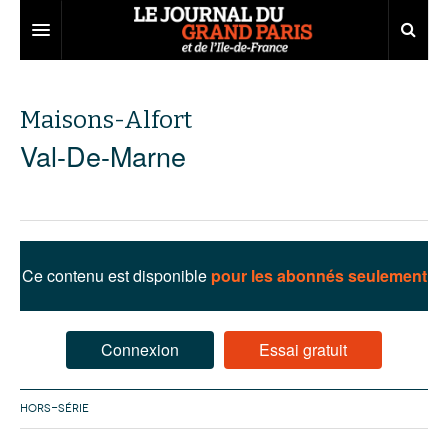
Grand Paris
Maisons-Alfort
Territoires
Val-De-Marne
Entreprises
Aménagement
Départements
Collectivités
Développement économique
Carnet
Institutions
Emploi
75
Ce contenu est disponible
pour les abonnés seulement
Les Assises du Grand Paris
Services urbains
Attractivité
77
Nominations
Le podcast
Innovation
78
Portraits
Éditions précédentes
Connexion
Essai gratuit
Transport
91
Agenda
Ecouter les épisodes
HORS-SÉRIE
Marchés publics
92
Lire les résumés