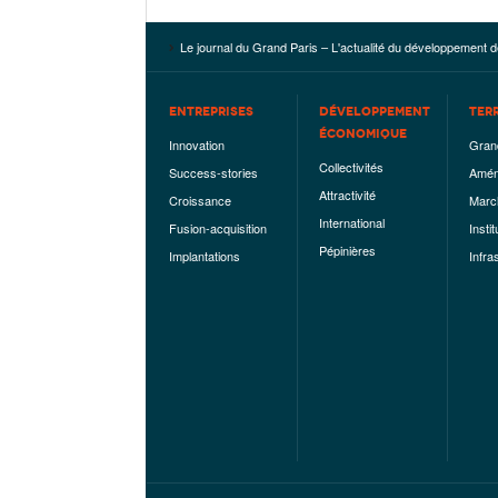
Le journal du Grand Paris – L'actualité du développement d
ENTREPRISES
DÉVELOPPEMENT
TER
ÉCONOMIQUE
Innovation
Gran
Collectivités
Success-stories
Amén
Attractivité
Croissance
Marc
International
Fusion-acquisition
Instit
Pépinières
Implantations
Infra