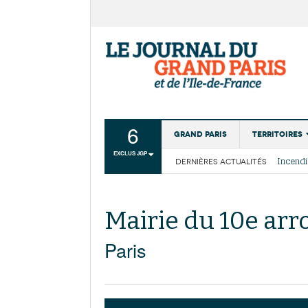
6
Grand Paris
Territoires
EXCLUS JGP
DERNIÈRES ACTUALITÉS
Aménagemen
La Cais
Collectivité
Les cou
Institutions
Mairie du 10e ar
Services urb
Paris