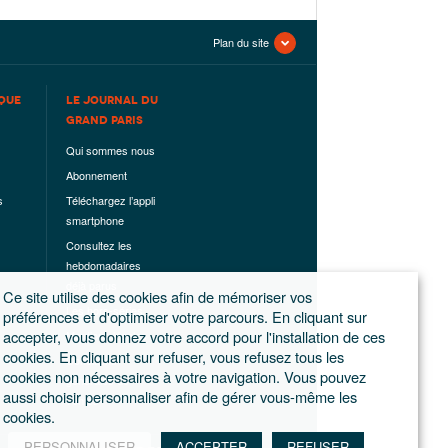
Plan du site
QUE
LE JOURNAL DU
GRAND PARIS
Qui sommes nous
Abonnement
s
Téléchargez l’appli
smartphone
Consultez les
hebdomadaires
déjà parus
Ce site utilise des cookies afin de mémoriser vos
Les hors-séries
préférences et d'optimiser votre parcours. En cliquant sur
accepter, vous donnez votre accord pour l'installation de ces
Mentions légales
cookies. En cliquant sur refuser, vous refusez tous les
Conditions
cookies non nécessaires à votre navigation. Vous pouvez
générales de
aussi choisir personnaliser afin de gérer vous-même les
ventes
cookies.
PERSONNALISER
ACCEPTER
REFUSER