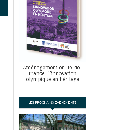
, ABF, ZAC : F. Vauglin détaille sa
- 17
e pour l’urbanisme parisien
es pour
nvier 2026
dres de la tech et de la finance
-
 publie un
 marché de la location de luxe
- 19
didats
us d'articles
Aménagement en Ile-de-
France : l’innovation
olympique en héritage
LES PROCHAINS ÉVÉNEMENTS