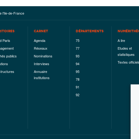
e l'Ile-de-France
RITOIRES
CARNET
DÉPARTEMENTS
NUMÉRITHÈ
d Paris
Agenda
75
A lire
agement
Réseaux
77
Etudes et
statistiques
hés publics
Nominations
93
Textes officiel
utions
Interviews
94
structures
Annuaire
95
institutions
78
91
92