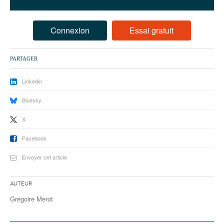
93
94
Connexion
Essai gratuit
95
PARTAGER
Linkedin
Bluesky
X
Facebook
Envoyer cet article
Auteur
Gregoire Merot