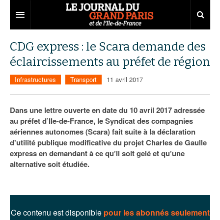
Grand Paris
CDG express : le Scara demande des
éclaircissements au préfet de région
Territoires
Infrastructures
Transport
11 avril 2017
Entreprises
Aménagement
Départements
Collectivités
Développement économique
Dans une lettre ouverte en date du 10 avril 2017 adressée
au préfet d’Ile-de-France, le Syndicat des compagnies
Carnet
Institutions
Emploi
75
aériennes autonomes (Scara) fait suite à la déclaration
d'utilité publique modificative du projet Charles de Gaulle
Les Assises du Grand Paris
Services urbains
Attractivité
77
Nominations
express en demandant à ce qu’il soit gelé et qu’une
Le podcast
Innovation
78
Portraits
Éditions précédentes
alternative soit étudiée.
Transport
91
Agenda
Ecouter les épisodes
Marchés publics
92
Lire les résumés
Ce contenu est disponible
pour les abonnés seulement