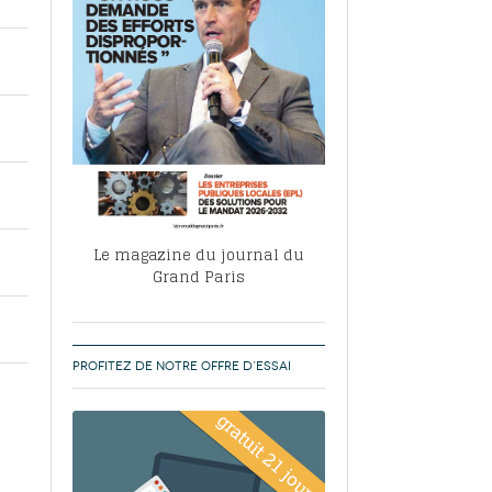
, ABF, ZAC : F. Vauglin détaille sa
- 17
e pour l’urbanisme parisien
es pour
nvier 2026
dres de la tech et de la finance
-
 publie un
 marché de la location de luxe
- 19
didats
us d'articles
Le magazine du journal du
Grand Paris
PROFITEZ DE NOTRE OFFRE D’ESSAI