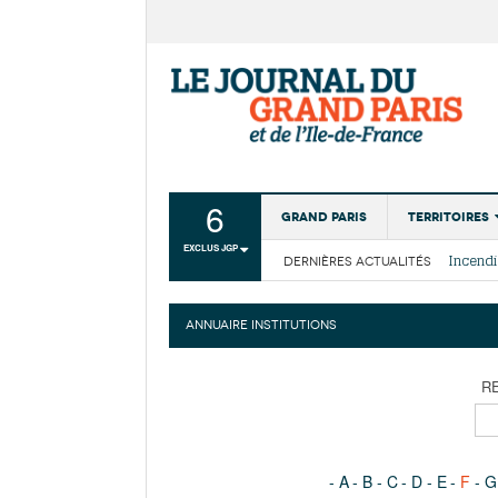
6
Grand Paris
Territoires
EXCLUS JGP
DERNIÈRES ACTUALITÉS
Aménagemen
La Cais
Collectivité
Les cou
ANNUAIRE INSTITUTIONS
Institutions
Services urb
R
A
B
C
D
E
F
G