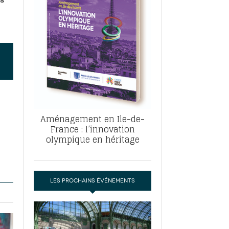
, ABF, ZAC : F. Vauglin détaille sa
- 17
e pour l’urbanisme parisien
es pour
nvier 2026
dres de la tech et de la finance
-
 publie un
 marché de la location de luxe
- 19
didats
us d'articles
Aménagement en Ile-de-
France : l’innovation
olympique en héritage
LES PROCHAINS ÉVÉNEMENTS