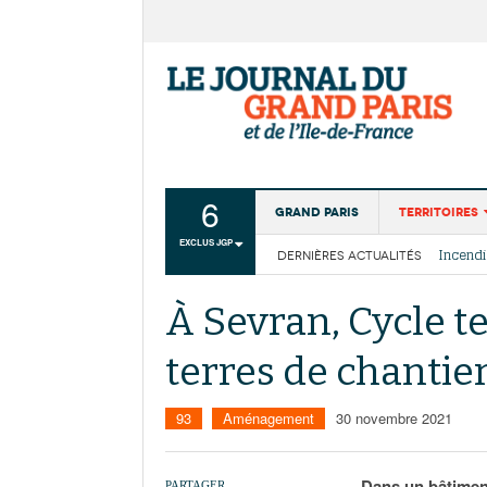
6
Grand Paris
Territoires
EXCLUS JGP
DERNIÈRES ACTUALITÉS
Aménagemen
La Cais
Collectivité
Les cou
À Sevran, Cycle te
Institutions
terres de chantie
Services urb
93
Aménagement
30 novembre 2021
Dans un bâtiment
PARTAGER