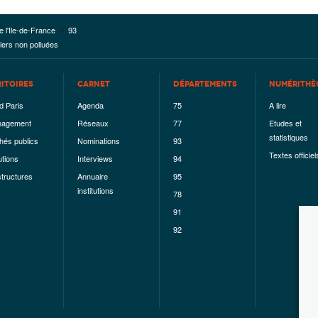
e l'Ile-de-France
93
iers non polluées
RITOIRES
CARNET
DÉPARTEMENTS
NUMÉRITHÈ
d Paris
Agenda
75
A lire
agement
Réseaux
77
Etudes et
statistiques
hés publics
Nominations
93
Textes officiel
utions
Interviews
94
structures
Annuaire
95
institutions
78
91
92