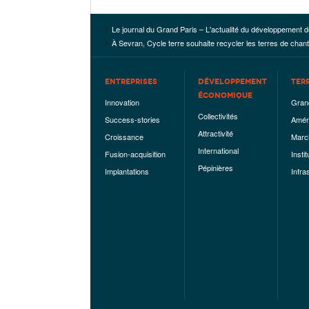
Le journal du Grand Paris – L'actualité du développement d
À Sevran, Cycle terre souhaite recycler les terres de chant
ENTREPRISES
DÉVELOPPEMENT
TER
ÉCONOMIQUE
Innovation
Gran
Collectivités
Success-stories
Amén
Attractivité
Croissance
Marc
International
Fusion-acquisition
Instit
Pépinières
Implantations
Infra