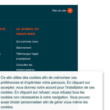
Plan du site
QUE
LE JOURNAL DU
GRAND PARIS
Qui sommes nous
Abonnement
s
Téléchargez l’appli
smartphone
Consultez les
hebdomadaires
déjà parus
Ce site utilise des cookies afin de mémoriser vos
Les hors-séries
préférences et d'optimiser votre parcours. En cliquant sur
accepter, vous donnez votre accord pour l'installation de ces
Mentions légales
cookies. En cliquant sur refuser, vous refusez tous les
Conditions
cookies non nécessaires à votre navigation. Vous pouvez
générales de
aussi choisir personnaliser afin de gérer vous-même les
ventes
cookies.