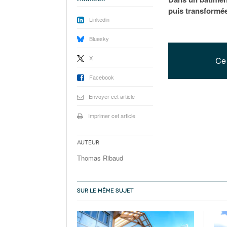
puis transformée
Linkedin
Bluesky
X
Ce 
Facebook
Envoyer cet article
Imprimer cet article
Auteur
Thomas Ribaud
SUR LE MÊME SUJET