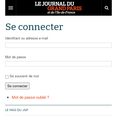
Grand Paris
Se connecter
Territoires
Identifiant ou adresse e-mail
Entreprises
Aménagement
Départements
Collectivités
Développement économique
Mot de passe
Carnet
Institutions
Emploi
75
Les Assises du Grand Paris
Services urbains
Attractivité
77
Nominations
Se souvenir de moi
Se connecter
Le podcast
Innovation
78
Portraits
Éditions précédentes
Transport
91
Agenda
Ecouter les épisodes
Mot de passe oublié ?
Marchés publics
92
Lire les résumés
LE MAG DU JGP