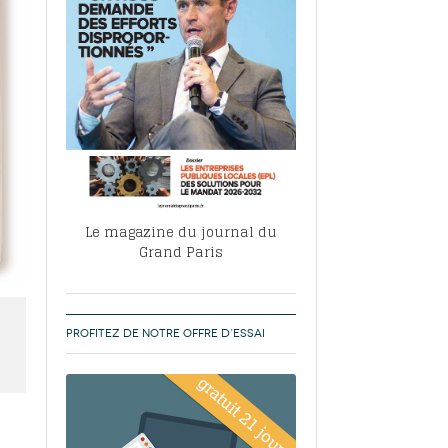
, ABF, ZAC : F. Vauglin détaille sa
- 17
e pour l’urbanisme parisien
es pour
nvier 2026
dres de la tech et de la finance
-
 publie un
 marché de la location de luxe
- 19
didats
us d'articles
Le magazine du journal du
Grand Paris
PROFITEZ DE NOTRE OFFRE D’ESSAI