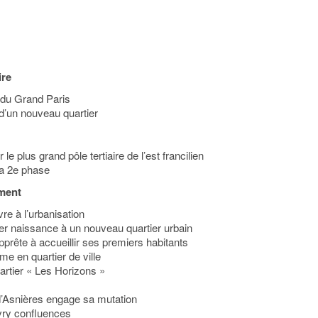
ire
s du Grand Paris
 d’un nouveau quartier
e plus grand pôle tertiaire de l’est francilien
a 2e phase
ment
re à l’urbanisation
er naissance à un nouveau quartier urbain
prête à accueillir ses premiers habitants
me en quartier de ville
rtier « Les Horizons »
d’Asnières engage sa mutation
Ivry confluences