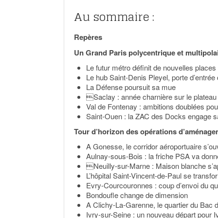
Au sommaire :
Repères
Un Grand Paris polycentrique et multipola
Le futur métro définit de nouvelles place
Le hub Saint-Denis Pleyel, porte d’entrée
La Défense poursuit sa mue
Saclay : année charnière sur le plateau
Val de Fontenay : ambitions doublées pour l
Saint-Ouen : la ZAC des Docks engage s
Tour d’horizon des opérations d’aménage
A Gonesse, le corridor aéroportuaire s’ouv
Aulnay-sous-Bois : la friche PSA va donn
Neuilly-sur-Marne : Maison blanche s’ap
L’hôpital Saint-Vincent-de-Paul se transfor
Evry-Courcouronnes : coup d’envoi du qua
Bondoufle change de dimension
A Clichy-La-Garenne, le quartier du Bac 
Ivry-sur-Seine : un nouveau départ pour 