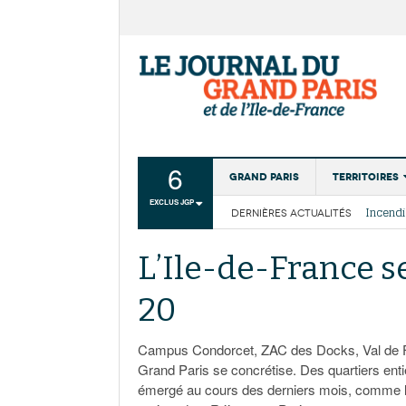
6
Grand Paris
Territoires
EXCLUS JGP
DERNIÈRES ACTUALITÉS
Aménagemen
La Cais
Collectivité
Les cou
L’Ile-de-France s
Institutions
20
Services urb
Campus Condorcet, ZAC des Docks, Val de F
Grand Paris se concrétise. Des quartiers enti
émergé au cours des derniers mois, comme l