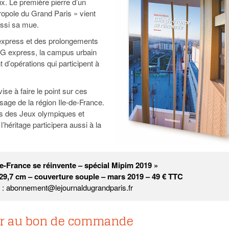
ux. Le première pierre d’un
95
À Paris, les cadres de la tech et de la finance
Exclusif – Apex
janvier 2026
tropole du Grand Paris » vient
-
redessinent le marché de la location de luxe
feuille de rout
ussi sa mue.
16 juillet 2026
juillet 2026
Municipales 2026 : la CCI livre 23 pist
- 20 ja
 express et des prolongements
relancer l’économie parisienne
Saint-Agne immobilier inaugure une nouvelle
À Paris, les ca
CDG express, la campus urbain
- 15 juillet 2026
résidence à Torcy
Municipales 2026 : la CCI de l’Essonne
redessinent le
 d’opérations qui participent à
16 juillet 2026
Cahier d’expert à destination des can
Plus d'articles
janvier 2026
Pl
se à faire le point sur ces
Plus d'articles
sage de la région Ile-de-France.
es des Jeux olympiques et
héritage participera aussi à la
de-France se réinvente – spécial Mipim 2019 »
29,7 cm – couverture souple – mars 2019 – 49 € TTC
s : abonnement@lejournaldugrandparis.fr
r au bon de commande