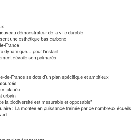
aux
nouveau démonstrateur de la ville durable
usent une esthétique bas carbone
-de-France
ste dynamique… pour l’instant
ment dévoile son palmarès
e-de-France se dote d’un plan spécifique et ambitieux
osourcés
ien placée
t urbain
de la biodiversité est mesurable et opposable”
ulaire : La montée en puissance freinée par de nombreux écueils
vert
port et d’aménagement