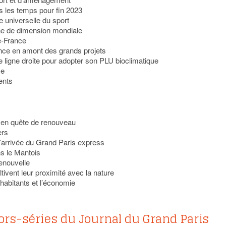
 les temps pour fin 2023
ue universelle du sport
one de dimension mondiale
de-France
rance en amont des grands projets
re ligne droite pour adopter son PLU bioclimatique
se
ents
 en quête de renouveau
ers
l’arrivée du Grand Paris express
ns le Mantois
enouvelle
tivent leur proximité avec la nature
 habitants et l’économie
ors-séries du Journal du Grand Paris