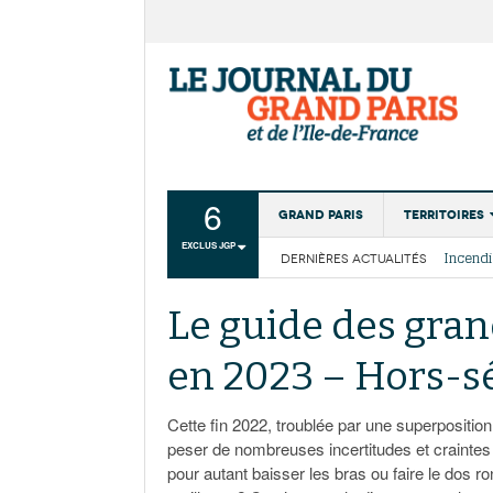
6
Grand Paris
Territoires
EXCLUS JGP
DERNIÈRES ACTUALITÉS
Aménagemen
La Cais
Collectivité
Les cou
Le guide des grand
Institutions
en 2023 – Hors-sé
Services urb
Cette fin 2022, troublée par une superposition 
peser de nombreuses incertitudes et craintes p
pour autant baisser les bras ou faire le dos r