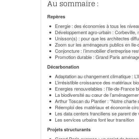
Au sommaire :
Repères
Energie : des économies à tous les nive
Développement agro-urbain : Corbeville, 
Unisson(s) : pour que les architectes diff
Zoom sur les aménageurs publics en Ile
Conjoncture : l’immobilier d’entreprise re
Promotion durable : Grand Paris aménage
Décarbonation
Adaptation au changement climatique : L’Il
L’irrésistible croissance des matériaux bi
Energies renouvelables : l’Ile-de-France b
La biodiversité au cœur de l’aménagemen
Arthur Toscan du Plantier : “Notre charte 
Réemploi des matériaux et économie circ
Les data centers franciliens se parent de 
Les services urbains font leur transition
Projets structurants
Grand Paris express : un projet de trans