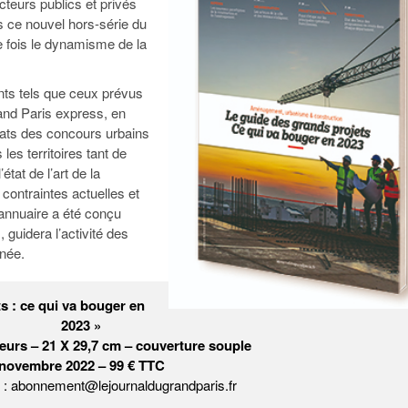
teurs publics et privés
95
À Paris, les cadres de la tech et de la finance
Exclusif – Apex
janvier 2026
s ce nouvel hors-série du
-
redessinent le marché de la location de luxe
feuille de rout
ne fois le dynamisme de la
16 juillet 2026
juillet 2026
Municipales 2026 : la CCI livre 23 pist
- 20 ja
relancer l’économie parisienne
Saint-Agne immobilier inaugure une nouvelle
À Paris, les ca
nts tels que ceux prévus
- 15 juillet 2026
résidence à Torcy
Municipales 2026 : la CCI de l’Essonne
redessinent le
and Paris express, en
16 juillet 2026
Cahier d’expert à destination des can
Plus d'articles
́ats des concours urbains
janvier 2026
Pl
 les territoires tant de
Plus d'articles
tat de l’art de la
contraintes actuelles et
annuaire a été conçu
 guidera l’activité des
née.
s : ce qui va bouger en
2023 »
eurs – 21 X 29,7 cm – couverture souple
novembre 2022 – 99 € TTC
s : abonnement@lejournaldugrandparis.fr