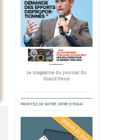
, ABF, ZAC : F. Vauglin détaille sa
- 17
e pour l’urbanisme parisien
es pour
nvier 2026
dres de la tech et de la finance
-
 publie un
 marché de la location de luxe
- 19
didats
us d'articles
Le magazine du journal du
Grand Paris
PROFITEZ DE NOTRE OFFRE D’ESSAI