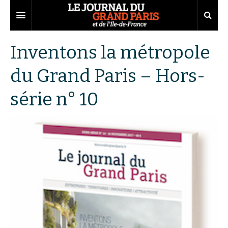
Grand Paris
Inventons la métropole
Territoires
du Grand Paris – Hors-
Entreprises
Aménagement
série n° 10
Départements
Collectivités
Développement économique
Carnet
Institutions
Emploi
75
Les Assises du Grand Paris
Services urbains
Attractivité
77
Nominations
Le podcast
Innovation
78
Portraits
Éditions précédentes
Transport
91
Agenda
Ecouter les épisodes
Marchés publics
92
Lire les résumés