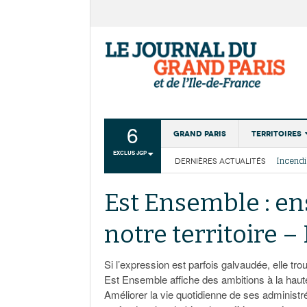
6
Grand Paris
Territoires
EXCLUS JGP
DERNIÈRES ACTUALITÉS
Aménagemen
La Cais
Collectivité
Les cou
Est Ensemble : en
Institutions
notre territoire –
Services urb
Si l’expression est parfois galvaudée, elle tro
Est Ensemble affiche des ambitions à la haut
Améliorer la vie quotidienne de ses administre