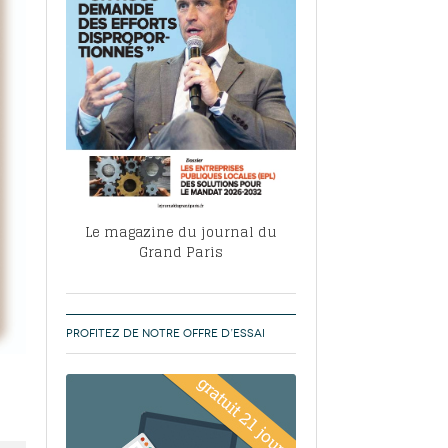
, ABF, ZAC : F. Vauglin détaille sa
- 17
e pour l’urbanisme parisien
es pour
nvier 2026
dres de la tech et de la finance
-
 publie un
 marché de la location de luxe
- 19
didats
us d'articles
Le magazine du journal du
Grand Paris
PROFITEZ DE NOTRE OFFRE D’ESSAI