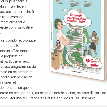
jours plus facile à
95
À Paris, les cadres de la tech et de la finance
Exclusif – Apex
janvier 2026
alisant la ville, en
-
redessinent le marché de la location de luxe
feuille de rout
 bâtir un territoire à
16 juillet 2026
juillet 2026
Municipales 2026 : la CCI livre 23 pist
n ligne avec les
- 20 ja
relancer l’économie parisienne
ffement climatique…
Saint-Agne immobilier inaugure une nouvelle
À Paris, les ca
́nergie communicative
- 15 juillet 2026
résidence à Torcy
Municipales 2026 : la CCI de l’Essonne
redessinent le
.
16 juillet 2026
Cahier d’expert à destination des can
Plus d'articles
janvier 2026
Pl
un corridor écologique
Plus d'articles
s offrira à Est
ant un office foncier
la propriété en-
t particulièrement
s nouveaux programmes de
égie ou en orchestrant
 encore son réseau de
vatoires et
 démonstration que le
vecteur de changement, au bénéfice des habitants, comme l’illustre ce
́daction du Journal du Grand Paris et les services d’Est Ensemble.