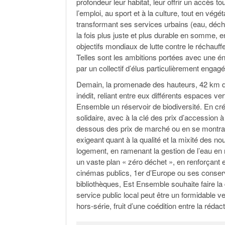
profondeur leur habitat, leur offrir un accès tou
l’emploi, au sport et à la culture, tout en végét
transformant ses services urbains (eau, déchet),
la fois plus juste et plus durable en somme, e
objectifs mondiaux de lutte contre le réchau
Telles sont les ambitions portées avec une e
par un collectif d’élus particulièrement engagé
Demain, la promenade des hauteurs, 42 km d’
inédit, reliant entre eux différents espaces vert
Ensemble un réservoir de biodiversité. En cré
solidaire, avec à la clé des prix d’accession à 
dessous des prix de marché ou en se montran
exigeant quant à la qualité et la mixité de
logement, en ramenant la gestion de l’eau en r
un vaste plan « zéro déchet », en renforçant
cinémas publics, 1er d’Europe ou ses conser
bibliothèques, Est Ensemble souhaite faire la
service public local peut être un formidable 
hors-série, fruit d’une coédition entre la re