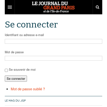
Grand Paris
Se connecter
Territoires
Identifiant ou adresse e-mail
Entreprises
Aménagement
Départements
Collectivités
Développement économique
Mot de passe
Carnet
Institutions
Emploi
75
Les Assises du Grand Paris
Services urbains
Attractivité
77
Nominations
Se souvenir de moi
Se connecter
Le podcast
Innovation
78
Portraits
Éditions précédentes
Transport
91
Agenda
Ecouter les épisodes
Mot de passe oublié ?
Marchés publics
92
Lire les résumés
LE MAG DU JGP