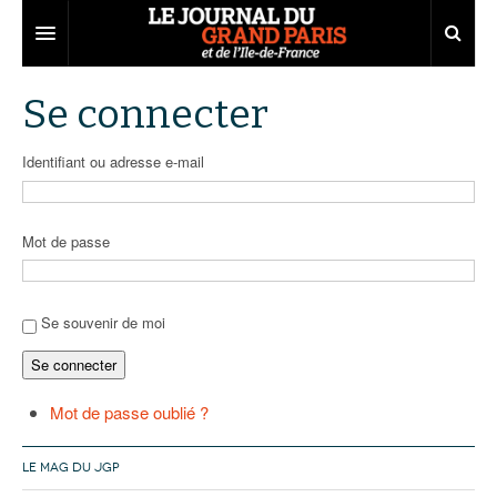
Grand Paris
Se connecter
Territoires
Identifiant ou adresse e-mail
Entreprises
Aménagement
Départements
Collectivités
Développement économique
Mot de passe
Carnet
Institutions
Emploi
75
Les Assises du Grand Paris
Services urbains
Attractivité
77
Nominations
Se souvenir de moi
Se connecter
Le podcast
Innovation
78
Portraits
Éditions précédentes
Transport
91
Agenda
Ecouter les épisodes
Mot de passe oublié ?
Marchés publics
92
Lire les résumés
LE MAG DU JGP