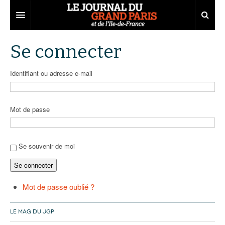
Grand Paris
Se connecter
Territoires
Identifiant ou adresse e-mail
Entreprises
Aménagement
Départements
Collectivités
Développement économique
Mot de passe
Carnet
Institutions
Emploi
75
Les Assises du Grand Paris
Services urbains
Attractivité
77
Nominations
Se souvenir de moi
Se connecter
Le podcast
Innovation
78
Portraits
Éditions précédentes
Transport
91
Agenda
Ecouter les épisodes
Mot de passe oublié ?
Marchés publics
92
Lire les résumés
LE MAG DU JGP