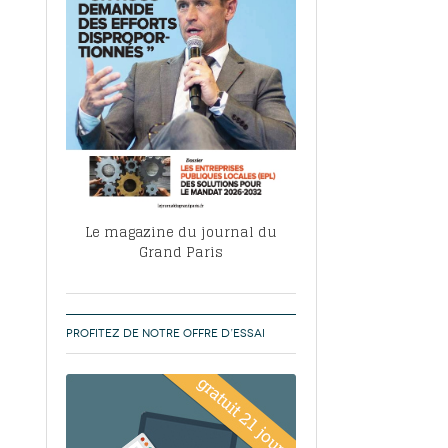
, ABF, ZAC : F. Vauglin détaille sa
- 17
e pour l’urbanisme parisien
es pour
nvier 2026
dres de la tech et de la finance
-
 publie un
 marché de la location de luxe
- 19
didats
us d'articles
Le magazine du journal du
Grand Paris
PROFITEZ DE NOTRE OFFRE D’ESSAI