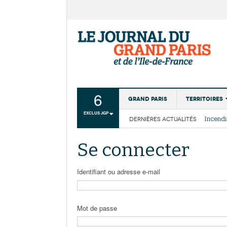
6
Grand Paris
Territoires
EXCLUS JGP
DERNIÈRES ACTUALITÉS
Aménagemen
La Cais
Collectivité
Les cou
Se connecter
Institutions
Services urb
Identifiant ou adresse e-mail
Mot de passe