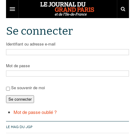
Grand Paris
Se connecter
Territoires
Identifiant ou adresse e-mail
Entreprises
Aménagement
Départements
Collectivités
Développement économique
Mot de passe
Carnet
Institutions
Emploi
75
Les Assises du Grand Paris
Services urbains
Attractivité
77
Nominations
Se souvenir de moi
Se connecter
Le podcast
Innovation
78
Portraits
Éditions précédentes
Transport
91
Agenda
Ecouter les épisodes
Mot de passe oublié ?
Marchés publics
92
Lire les résumés
LE MAG DU JGP