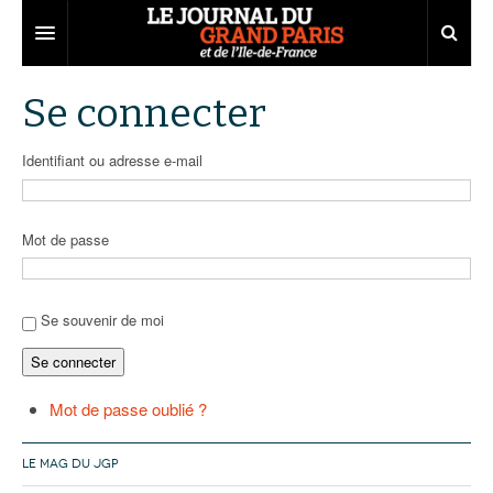
Grand Paris
Se connecter
Territoires
Identifiant ou adresse e-mail
Entreprises
Aménagement
Départements
Collectivités
Développement économique
Mot de passe
Carnet
Institutions
Emploi
75
Les Assises du Grand Paris
Services urbains
Attractivité
77
Nominations
Se souvenir de moi
Se connecter
Le podcast
Innovation
78
Portraits
Éditions précédentes
Transport
91
Agenda
Ecouter les épisodes
Mot de passe oublié ?
Marchés publics
92
Lire les résumés
LE MAG DU JGP