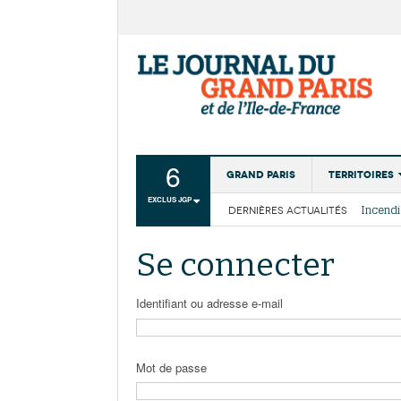
6
Grand Paris
Territoires
EXCLUS JGP
DERNIÈRES ACTUALITÉS
Aménagemen
La Cais
Collectivité
Les cou
Se connecter
Institutions
Services urb
Identifiant ou adresse e-mail
Mot de passe