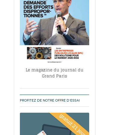
, ABF, ZAC : F. Vauglin détaille sa
- 17
e pour l’urbanisme parisien
es pour
nvier 2026
dres de la tech et de la finance
-
 publie un
 marché de la location de luxe
- 19
didats
us d'articles
Le magazine du journal du
Grand Paris
PROFITEZ DE NOTRE OFFRE D’ESSAI