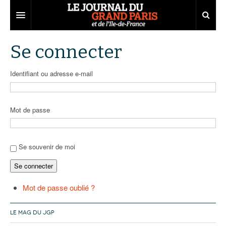
Grand Paris
Se connecter
Territoires
Identifiant ou adresse e-mail
Entreprises
Aménagement
Départements
Collectivités
Développement économique
Mot de passe
Carnet
Institutions
Emploi
75
Les Assises du Grand Paris
Services urbains
Attractivité
77
Nominations
Se souvenir de moi
Se connecter
Le podcast
Innovation
78
Portraits
Éditions précédentes
Transport
91
Agenda
Ecouter les épisodes
Mot de passe oublié ?
Marchés publics
92
Lire les résumés
LE MAG DU JGP