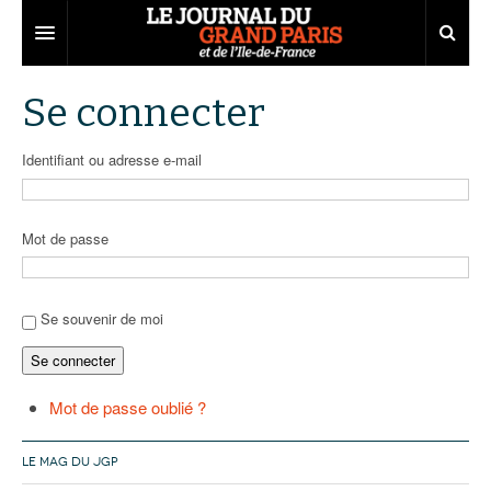
Grand Paris
Se connecter
Territoires
Identifiant ou adresse e-mail
Entreprises
Aménagement
Départements
Collectivités
Développement économique
Mot de passe
Carnet
Institutions
Emploi
75
Les Assises du Grand Paris
Services urbains
Attractivité
77
Nominations
Se souvenir de moi
Se connecter
Le podcast
Innovation
78
Portraits
Éditions précédentes
Transport
91
Agenda
Ecouter les épisodes
Mot de passe oublié ?
Marchés publics
92
Lire les résumés
LE MAG DU JGP