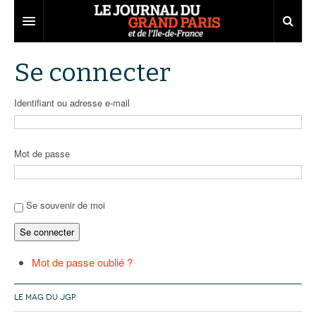
Grand Paris
Se connecter
Territoires
Identifiant ou adresse e-mail
Entreprises
Aménagement
Départements
Collectivités
Développement économique
Mot de passe
Carnet
Institutions
Emploi
75
Les Assises du Grand Paris
Services urbains
Attractivité
77
Nominations
Se souvenir de moi
Se connecter
Le podcast
Innovation
78
Portraits
Éditions précédentes
Transport
91
Agenda
Ecouter les épisodes
Mot de passe oublié ?
Marchés publics
92
Lire les résumés
LE MAG DU JGP