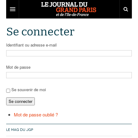
Grand Paris
Se connecter
Territoires
Identifiant ou adresse e-mail
Entreprises
Aménagement
Départements
Collectivités
Développement économique
Mot de passe
Carnet
Institutions
Emploi
75
Les Assises du Grand Paris
Services urbains
Attractivité
77
Nominations
Se souvenir de moi
Se connecter
Le podcast
Innovation
78
Portraits
Éditions précédentes
Transport
91
Agenda
Ecouter les épisodes
Mot de passe oublié ?
Marchés publics
92
Lire les résumés
LE MAG DU JGP