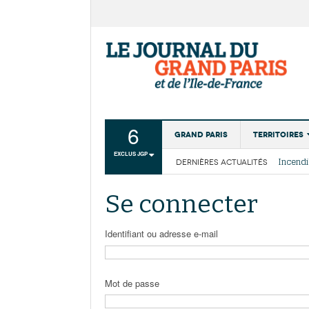
6
Grand Paris
Territoires
EXCLUS JGP
DERNIÈRES ACTUALITÉS
Aménagemen
La Cais
Collectivité
Les cou
Se connecter
Institutions
Services urb
Identifiant ou adresse e-mail
Mot de passe