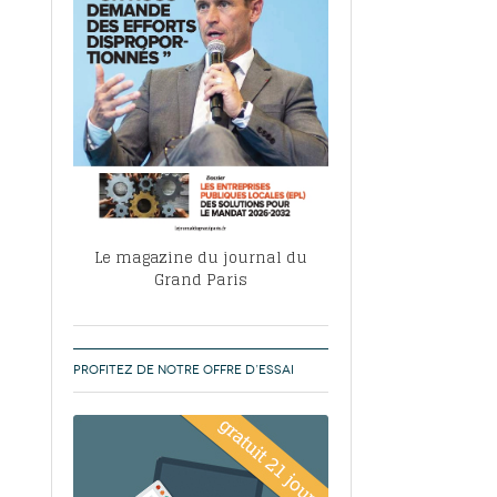
, ABF, ZAC : F. Vauglin détaille sa
- 17
e pour l’urbanisme parisien
es pour
nvier 2026
dres de la tech et de la finance
-
 publie un
 marché de la location de luxe
- 19
didats
us d'articles
Le magazine du journal du
Grand Paris
PROFITEZ DE NOTRE OFFRE D’ESSAI