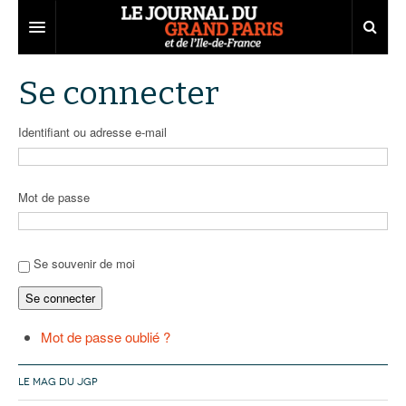
Grand Paris
Se connecter
Territoires
Identifiant ou adresse e-mail
Entreprises
Aménagement
Départements
Collectivités
Développement économique
Mot de passe
Carnet
Institutions
Emploi
75
Les Assises du Grand Paris
Services urbains
Attractivité
77
Nominations
Se souvenir de moi
Se connecter
Le podcast
Innovation
78
Portraits
Éditions précédentes
Transport
91
Agenda
Ecouter les épisodes
Mot de passe oublié ?
Marchés publics
92
Lire les résumés
LE MAG DU JGP