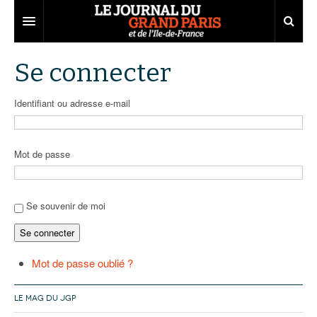
Grand Paris
Se connecter
Territoires
Identifiant ou adresse e-mail
Entreprises
Aménagement
Départements
Collectivités
Développement économique
Mot de passe
Carnet
Institutions
Emploi
75
Les Assises du Grand Paris
Services urbains
Attractivité
77
Nominations
Se souvenir de moi
Se connecter
Le podcast
Innovation
78
Portraits
Éditions précédentes
Transport
91
Agenda
Ecouter les épisodes
Mot de passe oublié ?
Marchés publics
92
Lire les résumés
LE MAG DU JGP