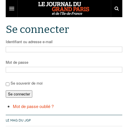
Grand Paris
Se connecter
Territoires
Identifiant ou adresse e-mail
Entreprises
Aménagement
Départements
Collectivités
Développement économique
Mot de passe
Carnet
Institutions
Emploi
75
Les Assises du Grand Paris
Services urbains
Attractivité
77
Nominations
Se souvenir de moi
Se connecter
Le podcast
Innovation
78
Portraits
Éditions précédentes
Transport
91
Agenda
Ecouter les épisodes
Mot de passe oublié ?
Marchés publics
92
Lire les résumés
LE MAG DU JGP