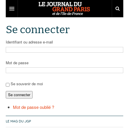
Grand Paris
Se connecter
Territoires
Identifiant ou adresse e-mail
Entreprises
Aménagement
Départements
Collectivités
Développement économique
Mot de passe
Carnet
Institutions
Emploi
75
Les Assises du Grand Paris
Services urbains
Attractivité
77
Nominations
Se souvenir de moi
Se connecter
Le podcast
Innovation
78
Portraits
Éditions précédentes
Transport
91
Agenda
Ecouter les épisodes
Mot de passe oublié ?
Marchés publics
92
Lire les résumés
LE MAG DU JGP