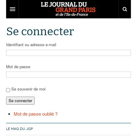
Grand Paris
Se connecter
Territoires
Identifiant ou adresse e-mail
Entreprises
Aménagement
Départements
Collectivités
Développement économique
Mot de passe
Carnet
Institutions
Emploi
75
Les Assises du Grand Paris
Services urbains
Attractivité
77
Nominations
Se souvenir de moi
Se connecter
Le podcast
Innovation
78
Portraits
Éditions précédentes
Transport
91
Agenda
Ecouter les épisodes
Mot de passe oublié ?
Marchés publics
92
Lire les résumés
LE MAG DU JGP