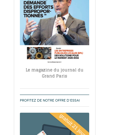
, ABF, ZAC : F. Vauglin détaille sa
- 17
e pour l’urbanisme parisien
es pour
nvier 2026
dres de la tech et de la finance
-
 publie un
 marché de la location de luxe
- 19
didats
us d'articles
Le magazine du journal du
Grand Paris
PROFITEZ DE NOTRE OFFRE D’ESSAI