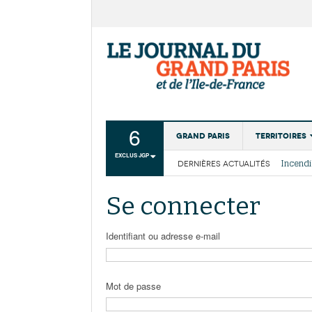
6
Grand Paris
Territoires
EXCLUS JGP
DERNIÈRES ACTUALITÉS
Aménagemen
La Cais
Collectivité
Les cou
Se connecter
Institutions
Services urb
Identifiant ou adresse e-mail
Mot de passe