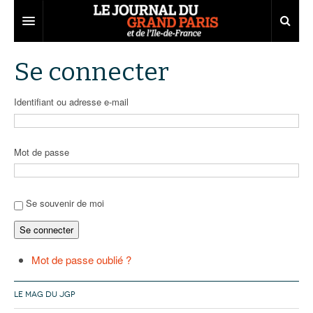
Grand Paris
Se connecter
Territoires
Identifiant ou adresse e-mail
Entreprises
Aménagement
Départements
Collectivités
Développement économique
Mot de passe
Carnet
Institutions
Emploi
75
Les Assises du Grand Paris
Services urbains
Attractivité
77
Nominations
Se souvenir de moi
Se connecter
Le podcast
Innovation
78
Portraits
Éditions précédentes
Transport
91
Agenda
Ecouter les épisodes
Mot de passe oublié ?
Marchés publics
92
Lire les résumés
LE MAG DU JGP