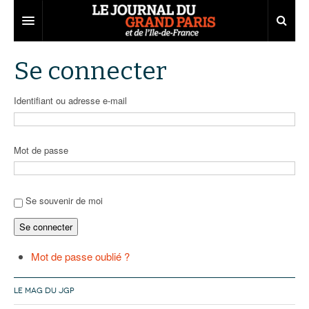
Grand Paris
Se connecter
Territoires
Identifiant ou adresse e-mail
Entreprises
Aménagement
Départements
Collectivités
Développement économique
Mot de passe
Carnet
Institutions
Emploi
75
Les Assises du Grand Paris
Services urbains
Attractivité
77
Nominations
Se souvenir de moi
Se connecter
Le podcast
Innovation
78
Portraits
Éditions précédentes
Transport
91
Agenda
Ecouter les épisodes
Mot de passe oublié ?
Marchés publics
92
Lire les résumés
LE MAG DU JGP