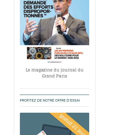
, ABF, ZAC : F. Vauglin détaille sa
- 17
e pour l’urbanisme parisien
es pour
nvier 2026
dres de la tech et de la finance
-
 publie un
 marché de la location de luxe
- 19
didats
us d'articles
Le magazine du journal du
Grand Paris
PROFITEZ DE NOTRE OFFRE D’ESSAI