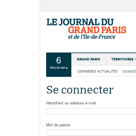
6
Grand Paris
Territoires
EXCLUS JGP
DERNIÈRES ACTUALITÉS
Aménagemen
La Cais
Collectivité
Les cou
Se connecter
Institutions
Services urb
Identifiant ou adresse e-mail
Mot de passe